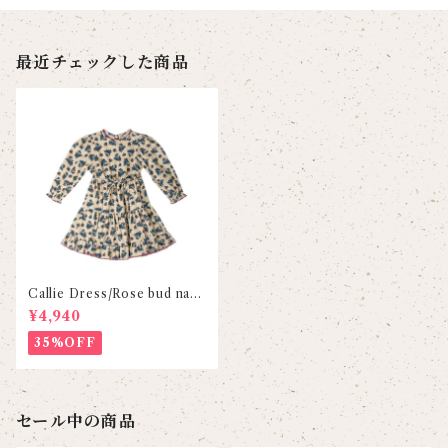
最近チェックした商品
Callie Dress/Rose bud natu
ral
¥4,940
35%OFF
セール中の商品