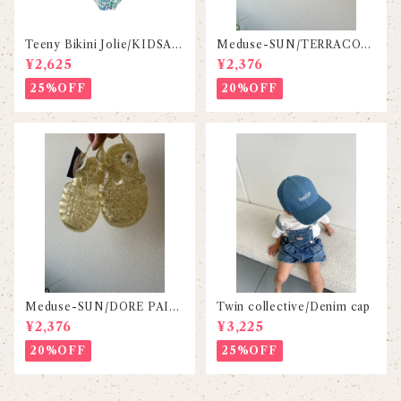
Teeny Bikini Jolie/KIDSAG
Meduse-SUN/TERRACOT
OGO
TA
¥2,625
¥2,376
25%OFF
20%OFF
Meduse-SUN/DORE PAIL
Twin collective/Denim cap
LETE
¥2,376
¥3,225
20%OFF
25%OFF