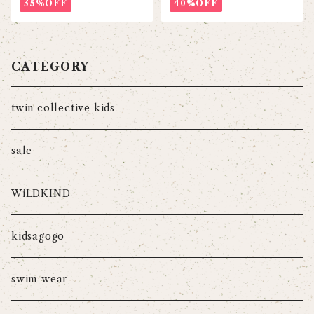
35%OFF
40%OFF
CATEGORY
twin collective kids
sale
WiLDKIND
kidsagogo
swim wear