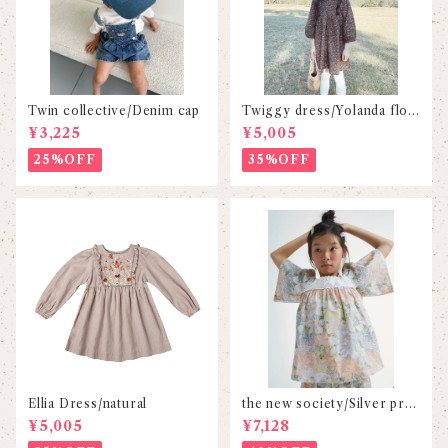
Twin collective/Denim cap
Twiggy dress/Yolanda flor
al
¥3,225
¥5,005
25%OFF
35%OFF
Ellia Dress/natural
the new society/Silver prin
t
¥5,005
¥7,128