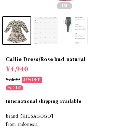
1
/3
Callie Dress/Rose bud natural
¥4,940
¥7,600
35%OFF
残り1点
International shipping available
brand【KIDSAGOGO】
from Indonesia