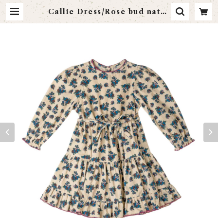
Callie Dress/Rose bud natur
al | littlebonheur