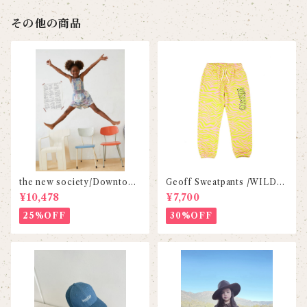
その他の商品
the new society/Downtown
Geoff Sweatpants /WILDK
Jumpsuit
IND
¥10,478
¥7,700
25%OFF
30%OFF