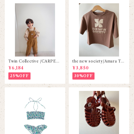
Twin Collective /CARPEN
the new society/Amara Tee
TER OVERALL-FADED TA
-Maud
¥6,184
¥3,850
N
25%OFF
30%OFF