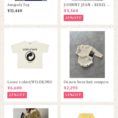
Amapola Top
JOHNNY JEAN - REBEL B
LUE（サスペンダーセット）
¥11,440
¥5,560
20%OFF
Loose t-shirt/WILDKIND
06.new born knit rompers
¥6,600
¥2,295
25%OFF
15%OFF