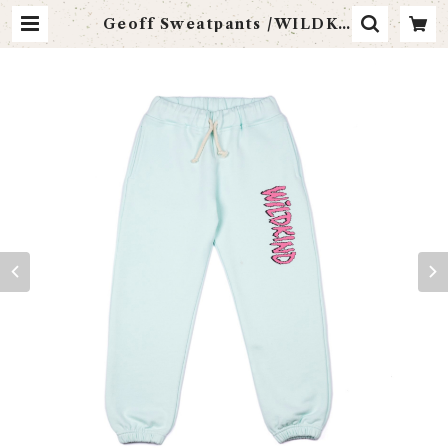
Geoff Sweatpants /WILDKI
ND | littlebonheur