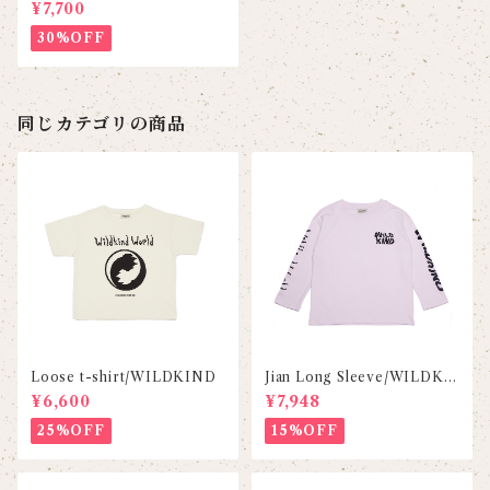
IND
¥7,700
30%OFF
同じカテゴリの商品
Loose t-shirt/WILDKIND
Jian Long Sleeve/WILDKI
ND
¥6,600
¥7,948
25%OFF
15%OFF