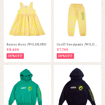
Rayssa dress /WILDKIND
Geoff Sweatpants /WILDK
IND
¥8,400
¥7,700
30%OFF
30%OFF