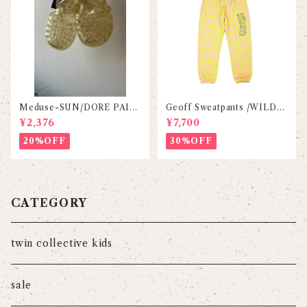
Meduse-SUN/DORE PAIL
Geoff Sweatpants /WILDK
LETE
IND
¥2,376
¥7,700
20%OFF
30%OFF
CATEGORY
twin collective kids
sale