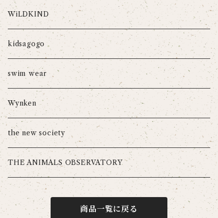
WiLDKIND
kidsagogo
swim wear
Wynken
the new society
THE ANIMALS OBSERVATORY
商品一覧に戻る