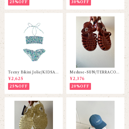
25%OFF
30%OFF
Teeny Bikini Jolie/KIDSAG
Meduse-SUN/TERRACOT
OGO
TA
¥2,625
¥2,376
25%OFF
20%OFF