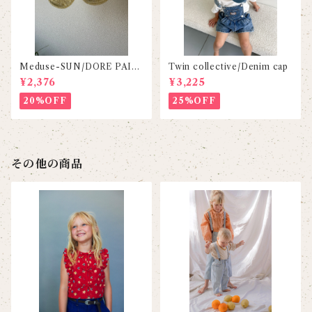
Meduse-SUN/DORE PAIL
Twin collective/Denim cap
LETE
¥2,376
¥3,225
20%OFF
25%OFF
その他の商品