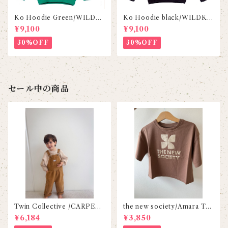
Ko Hoodie Green/WILDKI
Ko Hoodie black/WILDKI
ND
ND
¥9,100
¥9,100
30%OFF
30%OFF
セール中の商品
Twin Collective /CARPEN
the new society/Amara Tee
TER OVERALL-FADED TA
-Maud
¥6,184
¥3,850
N