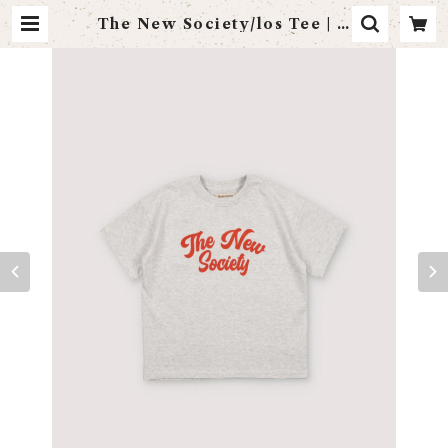
The New Society/los Tee | li
ttlebonheur