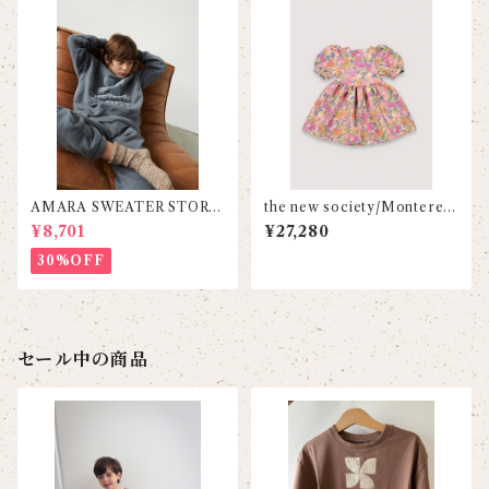
AMARA SWEATER STORM
the new society/Monterey
Y WEATHER/THE NEW S
Dress
¥8,701
¥27,280
OCIETY
30%OFF
セール中の商品