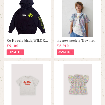
Ko Hoodie black/WILDKI
the new society/Downtown
ND
shirt
¥9,100
¥8,910
30%OFF
25%OFF