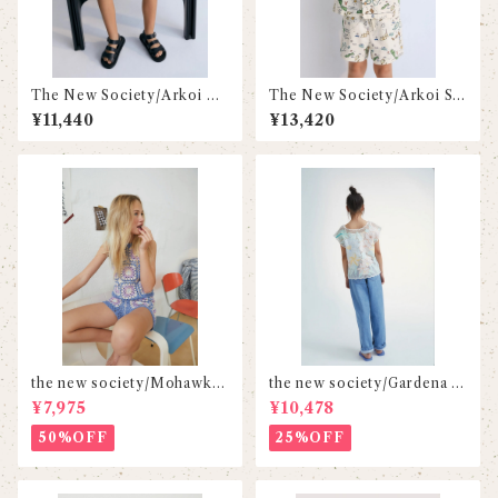
The New Society/Arkoi Be
The New Society/Arkoi Shi
rmuda
rt
¥11,440
¥13,420
the new society/Mohawk C
the new society/Gardena e
rochet Tee
mbroidery
¥7,975
¥10,478
50%OFF
25%OFF