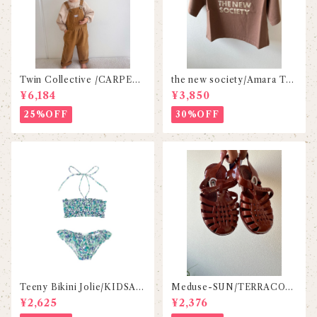
Twin Collective /CARPEN
the new society/Amara Tee
TER OVERALL-FADED TA
-Maud
¥6,184
¥3,850
N
25%OFF
30%OFF
Teeny Bikini Jolie/KIDSAG
Meduse-SUN/TERRACOT
OGO
TA
¥2,625
¥2,376