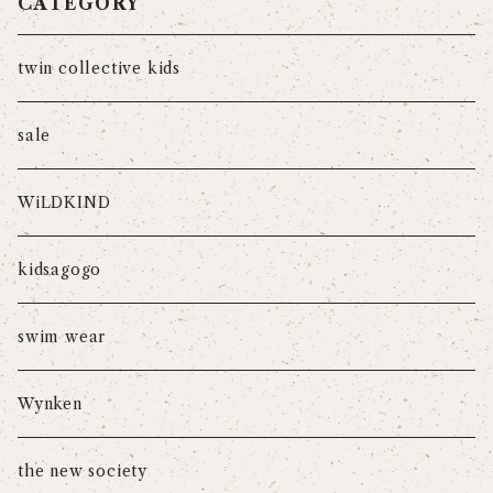
CATEGORY
twin collective kids
sale
WiLDKIND
kidsagogo
swim wear
Wynken
the new society