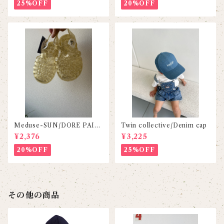
25%OFF
20%OFF
Meduse-SUN/DORE PAIL
Twin collective/Denim cap
LETE
¥2,376
¥3,225
20%OFF
25%OFF
その他の商品