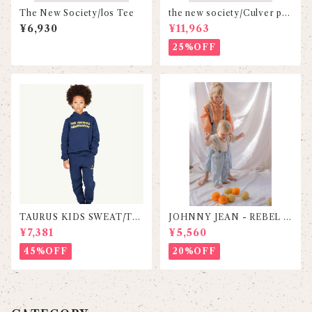
The New Society/los Tee
the new society/Culver pri
nt blouse
¥6,930
¥11,963
25%OFF
TAURUS KIDS SWEAT/TA
JOHNNY JEAN - REBEL B
O
LUE（サスペンダーセット）
¥7,381
¥5,560
45%OFF
20%OFF